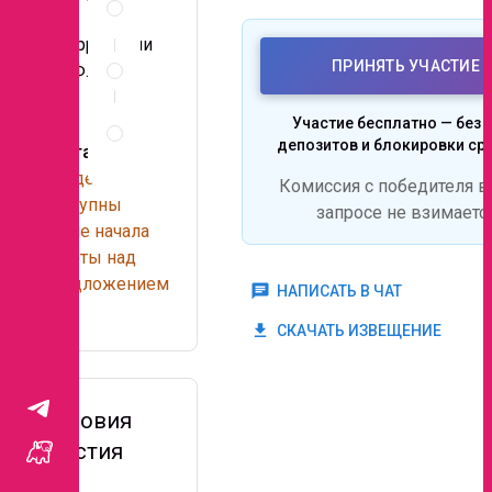
и
по
документы
территории
Условия
ПРИНЯТЬ УЧАСТИЕ
РФ.
участия
Правила
Участие бесплатно — без 
проведения
депозитов и блокировки ср
Контакты
запроса
Сведения
Комиссия с победителя в
доступны
запросе не взимаетс
после начала
работы над
предложением
chat
НАПИСАТЬ В ЧАТ
.
get_app
СКАЧАТЬ ИЗВЕЩЕНИЕ
Условия
участия