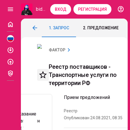
account_circle
menu
bidzaar
ВХОД
РЕГИСТРАЦИЯ
home
Реестр поставщиков - Транспортные ус
arrow_back
1. ЗАПРОС
2. ПРЕДЛОЖЕНИЕ
Код: 124-751
Прием предложений
enable
chevron_right
ФАКТОР
enable
Реестр поставщиков -
policy
star_border
Транспортные услуги по
территории РФ
Прием предложений
Реестр
Оказание
Опубликован 24.08.2021, 08:35
транспортн
Описание
ых услуг