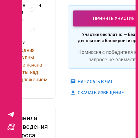
Описание
центральн
и
ом
документы
ПРИНЯТЬ УЧАСТИЕ
регионе.
Правила
проведения
Участие бесплатно — без 
запроса
депозитов и блокировки ср
Контакты
Сведения
Комиссия с победителя в
доступны
запросе не взимаетс
после начала
работы над
предложением
chat
НАПИСАТЬ В ЧАТ
.
get_app
СКАЧАТЬ ИЗВЕЩЕНИЕ
Правила
проведения
запроса