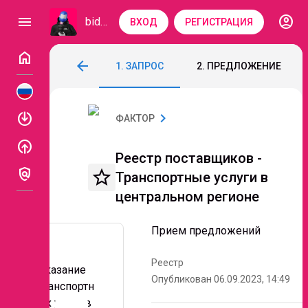
account_circle
menu
bidzaar
ВХОД
РЕГИСТРАЦИЯ
home
Реестр поставщиков - Транспортные ус
arrow_back
1. ЗАПРОС
2. ПРЕДЛОЖЕНИЕ
Код: 124-197
Прием предложений
enable
chevron_right
ФАКТОР
enable
Реестр поставщиков -
policy
star_border
Транспортные услуги в
центральном регионе
Прием предложений
Реестр
Оказание
Опубликован 06.09.2023, 14:49
транспортн
ых услуг в