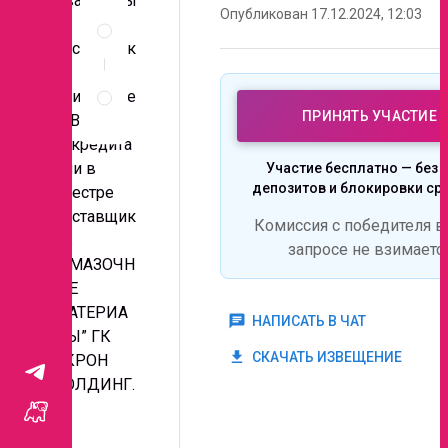
Уважаемы
Описание
Опубликован 17.12.2024, 12:03
е
и
поставщик
документы
и,
Правила
приглашае
проведения
ПРИНЯТЬ УЧАСТИЕ
запроса
м Вас к
аккредита
ции в
Участие бесплатно — без 
депозитов и блокировки ср
реестре
поставщик
Комиссия с победителя в
ов
запросе не взимаетс
“СМАЗОЧН
ЫЕ
МАТЕРИА
chat
НАПИСАТЬ В ЧАТ
ЛЫ” ГК
get_app
СКАЧАТЬ ИЗВЕЩЕНИЕ
АКРОН
ХОЛДИНГ.