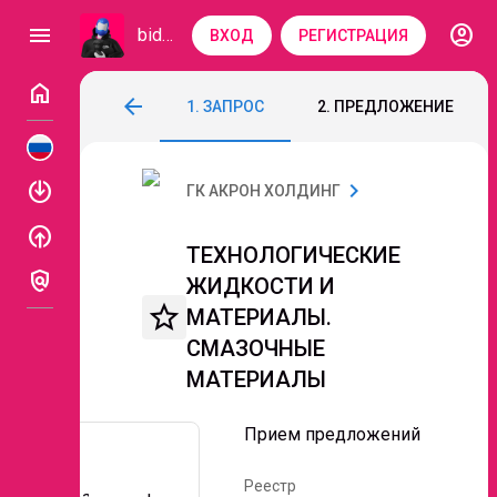
account_circle
menu
bidzaar
ВХОД
РЕГИСТРАЦИЯ
home
ТЕХНОЛОГИЧЕСКИЕ ЖИДКОСТИ И МА
arrow_back
1. ЗАПРОС
2. ПРЕДЛОЖЕНИЕ
Код: 174-264
Прием предложений
enable
chevron_right
ГК АКРОН ХОЛДИНГ
enable
ТЕХНОЛОГИЧЕСКИЕ
policy
ЖИДКОСТИ И
star_border
МАТЕРИАЛЫ.
СМАЗОЧНЫЕ
МАТЕРИАЛЫ
Прием предложений
Реестр