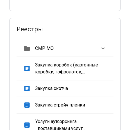
Реестры
folder
СМР МО
Закупка коробок (картонные
article
коробки, гофролоток,
гофрокороба)
article
Закупка скотча
article
Закупка стрейч пленки
Услуги аутсорсинга
article
_поставщиками услуг