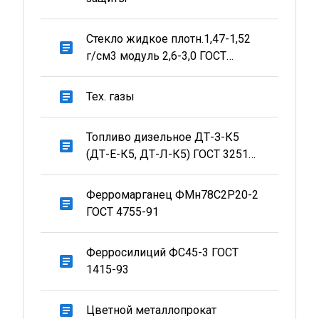
Стекло жидкое плотн.1,47-1,52
article
г/см3 модуль 2,6-3,0 ГОСТ
13078-81 для лит.производства
article
Тех. газы
Топливо дизельное ДТ-З-К5
article
(ДТ-Е-К5, ДТ-Л-К5) ГОСТ 32511-
2013
Ферромарганец ФМн78С2Р20-2
article
ГОСТ 4755-91
Ферросилиций ФС45-3 ГОСТ
article
1415-93
article
Цветной металлопрокат