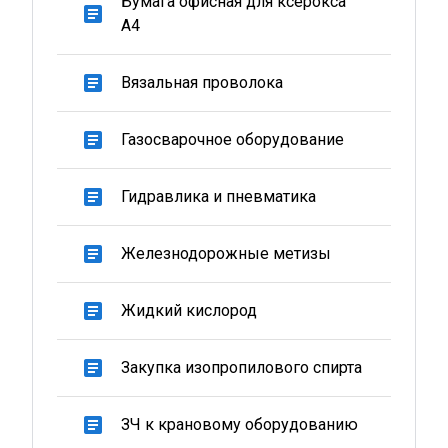
Бумага офисная для ксерокса
article
А4
article
Вязальная проволока
article
Газосварочное оборудование
article
Гидравлика и пневматика
article
Железнодорожные метизы
article
Жидкий кислород
article
Закупка изопропилового спирта
article
ЗЧ к крановому оборудованию