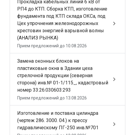
Прокладка кабельных линий 6 кВ от
РП4 до КТП. Сборка КТП, изготовление
фундамента под КТП склада ОКСа, под
keyboard_arrow_right
Цех упрочнения железнодорожных
крестовин энергией взрывной волны
(АНАЛИЗ РЫНКА)
Прием предложений до 10.08.2026
Замена оконных блоков на
пластиковые окна в Здании цеха
стрелочной продукции (северная
keyboard_arrow_right
сторона) инв.№ 01-1/115_, кадастровый
номер 33:26:030603:293
Прием предложений до 13.08.2026
Изготовление и поставка цилиндра
(чертеж 286. 3000. 04.) к прессу
keyboard_arrow_right
гидравлическому ПГ-250 инв.№701