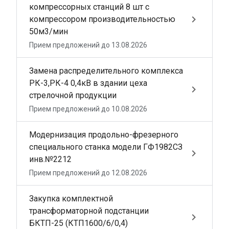
компрессорных станций 8 шт с
keyboard_arrow_right
компрессором производительностью
50м3/мин
Прием предложений до 13.08.2026
Замена распределительного комплекса
РК-3,РК-4 0,4кВ в здании цеха
keyboard_arrow_right
стрелочной продукции
Прием предложений до 10.08.2026
Модернизация продольно-фрезерного
специального станка модели ГФ1982СЗ
keyboard_arrow_right
инв.№2212
Прием предложений до 12.08.2026
Закупка комплектной
трансформаторной подстанции
keyboard_arrow_right
БКТП-25 (КТП1600/6/0,4)