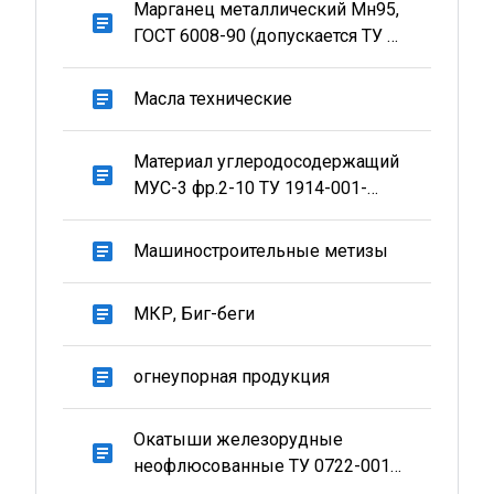
Марганец металлический Мн95,
article
ГОСТ 6008-90 (допускается ТУ У
24.1-00186542-002:2017)
article
Масла технические
Материал углеродосодержащий
article
МУС-3 фр.2-10 ТУ 1914-001-
538333740-2006 (допускается по
ТУ 0320-001-27215013-2016)
article
Машиностроительные метизы
article
МКР, Биг-беги
article
огнеупорная продукция
Окатыши железорудные
article
неофлюсованные ТУ 0722-001-
00186849-2009