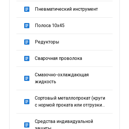
article
Пневматический инструмент
article
Полоса 10х45
article
Редукторы
article
Сварочная проволока
Смазочно-охлаждающая
article
жидкость
Сортовый металлопрокат (круги
article
с нормой проката или отгрузки
от 15 тн)
Средства индивидуальной
article
защиты