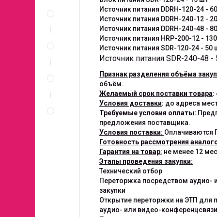
Описание
Источник питания DDRH-120-24 - 6
и
Источник питания DDRH-240-12 - 2
документы
Источник питания DDRH-240-48 - 8
Спецификация
Источник питания HRP-200-12 - 130
по
Источник питания SDR-120-24 - 50 
позициям
Источник питания SDR-240-48 - 
Неценовые
Признак разделения объёма закуп
критерии
объём.
запроса
Желаемый срок поставки товара
:
Правила
Условия доставки
:
до адреса мест
проведения
Требуемые условия оплаты:
Предп
запроса
предложения поставщика.
Условия поставки:
Оплачиваются П
Готовность рассмотрения аналого
Гарантия на товар
:
не менее 12 ме
Этапы проведения закупки:
Технический отбор
Переторжка посредством аудио- 
закупки
Открытие переторжки на ЭТП для 
аудио- или видео-конференцсвязи