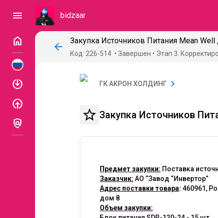
menu
bidzaar
home
Закупка Источников Питания Mean Well 
arrow_back
Код: 226-514
Завершен
Этап 3. Корректир
enable
chevron_right
ГК АКРОН ХОЛДИНГ
enable
star_border
Закупка Источников Пита
policy
Предмет закупки:
Поставка источн
Заказчик:
АО “Завод “Инвертор”
Адрес поставки товара
:
460961, Ро
дом 8
Объем закупки:
Блок питания SDR-120-24 - 15 шт