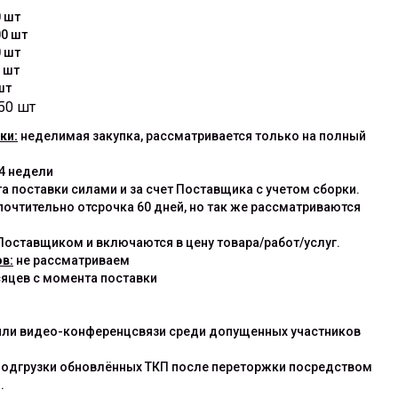
0 шт
00 шт
0 шт
 шт
шт
50 шт
ки:
неделимая закупка, рассматривается только на полный
4 недели
а поставки силами и за счет Поставщика с учетом сборки.
очтительно отсрочка 60 дней, но так же рассматриваются
оставщиком и включаются в цену товара/работ/услуг.
в:
не рассматриваем
сяцев с момента поставки
или видео-конференцсвязи среди допущенных участников
подгрузки обновлённых ТКП после переторжки посредством
.