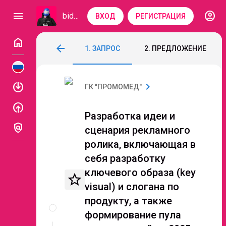
account_circle
menu
bidzaar
ВХОД
РЕГИСТРАЦИЯ
home
Разработка идеи и сценария рекламного 
arrow_back
1. ЗАПРОС
2. ПРЕДЛОЖЕНИЕ
Код: 248-412
Завершен
Этап 2. Подача пре
enable
chevron_right
ГК "ПРОМОМЕД"
enable
Разработка идеи и
policy
сценария рекламного
ролика, включающая в
себя разработку
ключевого образа (key
star_border
visual) и слогана по
Описание
продукту, а также
и
формирование пула
документы