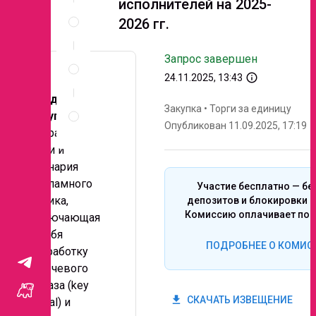
исполнителей на 2025-
Спецификация
2026 гг.
по
позициям
Неценовые
Запрос завершен
критерии
info_outline
24.11.2025, 13:43
запроса
Предмет
Правила
Закупка
•
Торги за единицу
закупки:
проведения
Опубликован 11.09.2025, 17:19
запроса
Разработка
идеи и
сценария
рекламного
Участие бесплатно — бе
ролика,
депозитов и блокировки с
Комиссию оплачивает поб
включающая
в себя
ПОДРОБНЕЕ О КОМИС
разработку
ключевого
образа (key
get_app
СКАЧАТЬ ИЗВЕЩЕНИЕ
visual) и