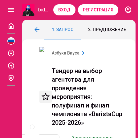
account_circle
menu
bidzaar
ВХОД
РЕГИСТРАЦИЯ
home
Тендер на выбор агентства для проведе
arrow_back
1. ЗАПРОС
2. ПРЕДЛОЖЕНИЕ
Код: 250-107
Завершен
enable
chevron_right
Азбука Вкуса
enable
Тендер на выбор
policy
агентства для
проведения
star_border
мероприятия:
полуфинал и финал
чемпионата «BaristaCup
Описание
2025-2026»
и
документы
Запрос завершен