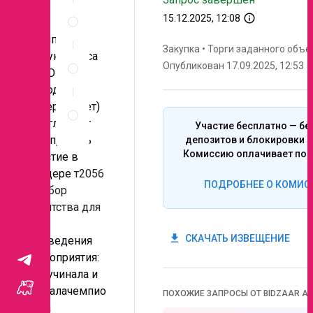
Спецификация
info_outline
15.12.2025, 12:08
по
позициям
Компания
Закупка
•
Торги заданного объе
Неценовые
Азбука Вкуса
Опубликован 17.09.2025, 12:53
критерии
(ООО
запроса
Городской
Правила
супермаркет)
проведения
приглашает
Участие бесплатно — бе
запроса
Вас принять
депозитов и блокировки с
Комиссию оплачивает поб
участие в
тендере
т2056
ПОДРОБНЕЕ О КОМИС
“
Выбор
агентства для
для
get_app
СКАЧАТЬ ИЗВЕЩЕНИЕ
проведения
мероприятия:
получинала и
финалачемпио
ПОХОЖИЕ ЗАПРОСЫ ОТ BIDZAAR AI
ната