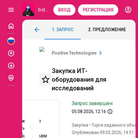
account_circle
menu
bidzaar
ВХОД
РЕГИСТРАЦИЯ
home
Закупка ИТ-оборудования для исследо
arrow_back
1. ЗАПРОС
2. ПРЕДЛОЖЕНИЕ
Код: 294-527
Завершен
Этап 5. Уточнение
enable
chevron_right
Positive Technologies
enable
Закупка ИТ-
policy
star_border
оборудования для
исследований
Запрос завершен
info_outline
05.08.2026, 12:16
Уважаемые
Описание
Закупка
•
Торги заданного объе
и
партнеры,
Опубликован 09.02.2026, 14:51
документы
сообщаем вам