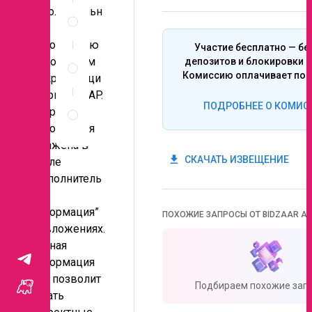
Спецификация
дополнительн
по
ую
позициям
информацию
Участие бесплатно — бе
Неценовые
по позициям
депозитов и блокировки с
критерии
Комиссию оплачивает поб
Микропозици
запроса
онеры и ASAP.
Правила
ПОДРОБНЕЕ О КОМИС
Подробная
проведения
информация
запроса
отражена в
get_app
СКАЧАТЬ ИЗВЕЩЕНИЕ
файле
“Дополнитель
ная
информация”
ПОХОЖИЕ ЗАПРОСЫ ОТ BIDZAAR AI
во вложениях.
Данная
информация
вам позволит
Подбираем похожие запр
подать