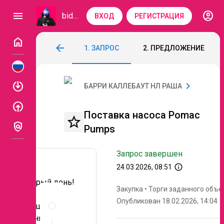
account_circle
menu
bidzaar
ВХОД
РЕГИСТРАЦИЯ
home
Поставка насоса Pomac Pumps
arrow_back
1. ЗАПРОС
2. ПРЕДЛОЖЕНИЕ
Код: 298-412
Завершен
enable
chevron_right
БАРРИ КАЛЛЕБАУТ НЛ РАША
enable
Поставка насоса Pomac
star_border
policy
Pumps
Запрос завершен
info_outline
24.03.2026, 08:51
Добрый день!
Закупка
•
Торги заданного объе
Описание
Опубликован 18.02.2026, 14:04
Прошу Вас
и
документы
принять