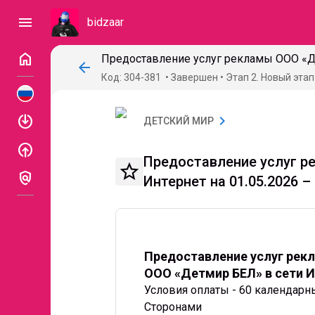
menu
bidzaar
home
arrow_back
Код: 304-381
Завершен
Этап 2. Новый этап
enable
chevron_right
ДЕТСКИЙ МИР
enable
Предоставление услуг р
star_border
policy
Интернет на 01.05.2026 – 
Предоставление услуг рек
ООО «Детмир БЕЛ» в сети Инт
Условия оплаты - 60 календарны
Сторонами