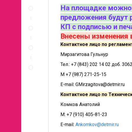
Описание
На площадке можно 
и
документы
предложения будут 
Спецификация
КП с подписью и печа
по
позициям
Внесены изменения в
Неценовые
Контактное лицо по регламен
критерии
запроса
Мирзагитова Гульнур
Правила
Тел.: +7 (843) 202 14 02 доб. 306
проведения
запроса
М +7 (987) 271-25-15
E-mail: GMirzagitova@detmir.ru
Контактное лицо по Техничес
Комков Анатолий
М: +7 (910) 405-81-23
E-mail:
Ankomkov@detmir.ru