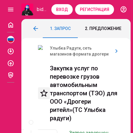
account_circle
menu
bidzaar
ВХОД
РЕГИСТРАЦИЯ
home
Закупка услуг по перевозке грузов ав
arrow_back
1. ЗАПРОС
2. ПРЕДЛОЖЕНИЕ
Код: 311-979
Завершен
Улыбка Радуги, сеть
enable
chevron_right
магазинов формата дрогери
enable
Закупка услуг по
policy
перевозке грузов
автомобильным
star_border
транспортом (ТЭО) для
ООО «Дрогери
ритейл»(ТС Улыбка
Описание
радуги)
и
документы
Запрос завершен