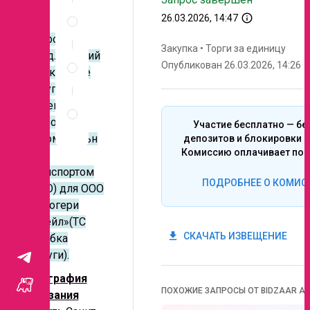
Спецификация
info_outline
26.03.2026, 14:47
по
позициям
Запрос
Закупка
•
Торги за единицу
Неценовые
предложений
Опубликован 26.03.2026, 14:26
критерии
на оказание
запроса
услуг по
Правила
перевозке
проведения
грузов
Участие бесплатно — бе
запроса
автомобильн
депозитов и блокировки с
Комиссию оплачивает поб
ым
транспортом
ПОДРОБНЕЕ О КОМИС
(ТЭО) для ООО
«Дрогери
ритейл»(ТС
get_app
СКАЧАТЬ ИЗВЕЩЕНИЕ
Улыбка
радуги).
География
ПОХОЖИЕ ЗАПРОСЫ ОТ BIDZAAR AI
оказания