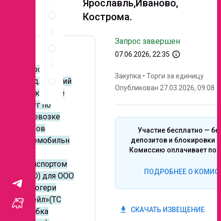
Ярославль,Иваново,
Спецификация
Кострома.
по
позициям
Неценовые
Запрос завершен
критерии
info_outline
07.06.2026, 22:35
запроса
Запрос
Правила
Закупка
•
Торги за единицу
предложений
проведения
Опубликован 27.03.2026, 09:08
запроса
на оказание
услуг по
перевозке
грузов
Участие бесплатно — бе
автомобильн
депозитов и блокировки с
Комиссию оплачивает поб
ым
транспортом
ПОДРОБНЕЕ О КОМИС
(ТЭО) для ООО
«Дрогери
ритейл»(ТС
get_app
СКАЧАТЬ ИЗВЕЩЕНИЕ
Улыбка