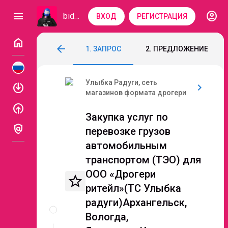
account_circle
menu
bidzaar
ВХОД
РЕГИСТРАЦИЯ
home
Закупка услуг по перевозке грузов авт
arrow_back
1. ЗАПРОС
2. ПРЕДЛОЖЕНИЕ
Код: 312-105
Завершен
Этап 3. Ценовой эт
Улыбка Радуги, сеть
enable
chevron_right
магазинов формата дрогери
enable
Закупка услуг по
policy
перевозке грузов
автомобильным
транспортом (ТЭО) для
ООО «Дрогери
star_border
ритейл»(ТС Улыбка
Описание
радуги)Архангельск,
и
Вологда,
документы