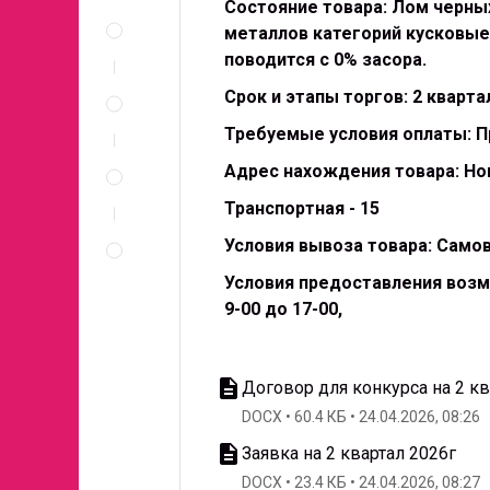
Состояние товара: Лом черных
Описание
и
металлов категорий кусковые
документы
поводится с 0% засора.
Спецификация
Срок и этапы торгов: 2 кварта
по
позициям
Требуемые условия оплаты: 
Неценовые
Адрес нахождения товара: Нов
критерии
запроса
Транспортная - 15
Правила
Условия вывоза товара: Само
проведения
запроса
Условия предоставления возм
9-00 до 17-00,
description
Договор для конкурса на 2 кв
DOCX
60.4 КБ
24.04.2026, 08:26
description
Заявка на 2 квартал 2026г
DOCX
23.4 КБ
24.04.2026, 08:27