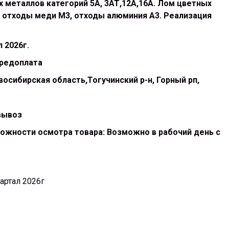
 металлов категорий 5А, 3АТ,12А,16А. Лом цветных
 отходы меди М3, отходы алюминия А3. Реализация
л 2026г.
Предоплата
осибирская область,Тогучинский р-н, Горный рп,
вывоз
ожности осмотра товара: Возможно в рабочий день с
артал 2026г