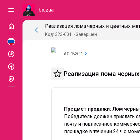
menu
bidzaar
home
Реализация лома черных и цветных мет
arrow_back
Код: 323-601
Завершен
enable
chevron_right
АО "БЭТ"
enable
star_border
Реализация лома черных
policy
Предмет продажи: Лом черны
Победитель должен прислать с
почту и подписанное коммерче
площадке в течении 24 ч с моме