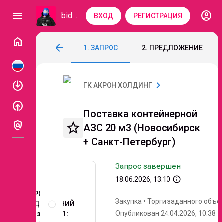
account_circle
menu
bidzaar
ВХОД
РЕГИСТРАЦИЯ
home
Поставка контейнерной АЗС 20 м3 (Нов
arrow_back
1. ЗАПРОС
2. ПРЕДЛОЖЕНИЕ
Код: 323-746
Завершен
Этап 4. Доп. этап 
enable
chevron_right
ГК АКРОН ХОЛДИНГ
enable
Поставка контейнерной
policy
star_border
АЗС 20 м3 (Новосибирск
+ Санкт-Петербург)
Запрос завершен
info_outline
18.06.2026, 13:10
ЗАПРОС
Описание
Закупка
•
Торги заданного объе
ПРЕДЛОЖЕНИЙ
и
Опубликован 24.04.2026, 10:38
Заказчик № 1:
документы