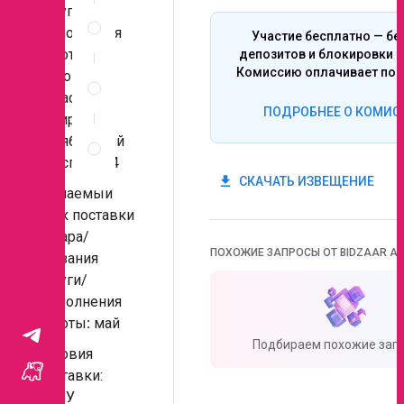
Спецификация
услуги /
по
выполнения
Участие бесплатно — бе
позициям
работы:
депозитов и блокировки с
Неценовые
Комиссию оплачивает поб
Кировская
критерии
область,
запроса
ПОДРОБНЕЕ О КОМИС
г. Киров,
Правила
Октябрьский
проведения
проспект 24
запроса
get_app
СКАЧАТЬ ИЗВЕЩЕНИЕ
Желаемый
срок поставки
товара/
ПОХОЖИЕ ЗАПРОСЫ ОТ BIDZAAR AI
оказания
услуги/
выполнения
работы
:
май
Подбираем похожие запр
Условия
доставки:
ЦЕНУ