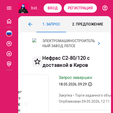
account_circle
menu
bidzaar
ВХОД
РЕГИСТРАЦИЯ
home
Нефрас С2-80/120 с доставкой в Киров
arrow_back
1. ЗАПРОС
2. ПРЕДЛОЖЕНИЕ
Код: 326-263
Завершен
ЭЛЕКТРОМАШИНОСТРОИТЕЛЬ
enable
chevron_right
НЫЙ ЗАВОД ЛЕПСЕ
enable
Нефрас С2-80/120 с
star_border
policy
доставкой в Киров
Запрос завершен
info_outline
18.05.2026, 09:29
Адрес
Закупка
•
Торги заданного объе
поставки
Описание
Опубликован 04.05.2026, 12:11
товара /
и
документы
оказания