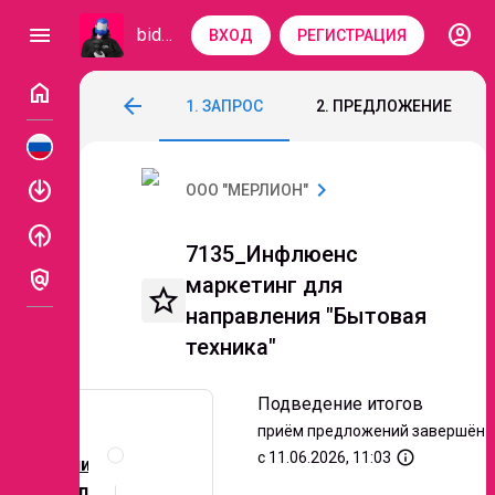
account_circle
menu
bidzaar
ВХОД
РЕГИСТРАЦИЯ
home
7135_Инфлюенс маркетинг для направл
arrow_back
1. ЗАПРОС
2. ПРЕДЛОЖЕНИЕ
Код: 335-979
Подведение итогов
enable
chevron_right
ООО "МЕРЛИОН"
enable
7135_Инфлюенс
policy
маркетинг для
star_border
направления "Бытовая
техника"
Подведение итогов
приём предложений завершён
Описание
и
info_outline
с 11.06.2026, 11:03
Цели
документы
кампании