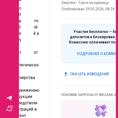
Закупка
•
Торги за единицу
Спецификация
Выбор
по
Опубликован 29.05.2026, 08:24
позициям
агентства,
обладающего
Неценовые
критерии
необходимой
запроса
Участие бесплатно — бе
экспертизой и
депозитов и блокировки с
Правила
ресурсами,
Комиссию оплачивает поб
проведения
для
запроса
долгосрочног
ПОДРОБНЕЕ О КОМИС
о
стратегическо
го
get_app
СКАЧАТЬ ИЗВЕЩЕНИЕ
партнёрства
по
продвижению
ПОХОЖИЕ ЗАПРОСЫ ОТ BIDZAAR AI
продукции
посредством
интеграций в
контент