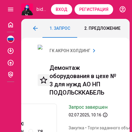
account_circle
menu
bidzaar
ВХОД
РЕГИСТРАЦИЯ
home
Демонтаж оборудования в цехе № 3 
arrow_back
1. ЗАПРОС
2. ПРЕДЛОЖЕНИЕ
Код: 215-061
Завершен
Этап 2. Переторжк
enable
chevron_right
ГК АКРОН ХОЛДИНГ
enable
Демонтаж
policy
оборудования в цехе №
star_border
3 для нужд АО НП
ПОДОЛЬСККАБЕЛЬ
Запрос завершен
info_outline
02.07.2025, 10:16
ВАЖНО:
Описание
Закупка
•
Торги заданного объе
Принимаются
и