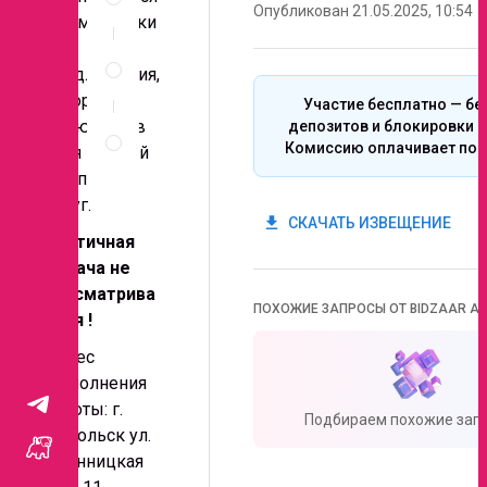
Опубликован 21.05.2025, 10:54
документы
коммерчески
е
Спецификация
по
предложения,
позициям
которые
Участие бесплатно — бе
Правила
включают в
депозитов и блокировки с
проведения
Комиссию оплачивает поб
себя полный
запроса
комплекс
услуг.
get_app
СКАЧАТЬ ИЗВЕЩЕНИЕ
Частичная
подача не
рассматрива
ПОХОЖИЕ ЗАПРОСЫ ОТ BIDZAAR AI
ется !
Адрес
выполнения
работы: г.
Подбираем похожие запр
Подольск ул.
Бронницкая