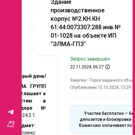
Здание
Спецификация
производственное
по
позициям
корпус №2 КН КН
Неценовые
61:44:0073307:288 инв.№
критерии
01-1028 на объекте ИП
запроса
"ЭЛМА-ГПЗ"
Правила
проведения
запроса
Запрос завершен
info_outline
22.11.2024, 06:27
Добрый день!
Закупка
•
Торги заданного объе
ЭЛМА ГРУПП
Опубликован 15.10.2024, 13:29
Приглашает к
участию в
тендере №
Участие бесплатно — бе
233-24.2.1.
депозитов и блокировки с
Предмет:
Комиссию оплачивает поб
Комплекс