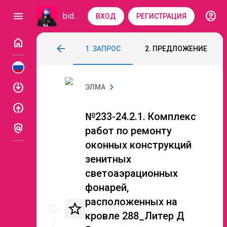
account_circle
menu
bidzaar
ВХОД
РЕГИСТРАЦИЯ
home
№233-24.2.1. Комплекс работ по ремон
arrow_back
1. ЗАПРОС
2. ПРЕДЛОЖЕНИЕ
Код: 158-038
Завершен
enable
chevron_right
ЭЛМА
enable
№233-24.2.1. Комплекс
policy
работ по ремонту
оконных конструкций
зенитных
светоаэрационных
фонарей,
Описание
расположенных на
star_border
и
кровле 288_Литер Д
документы