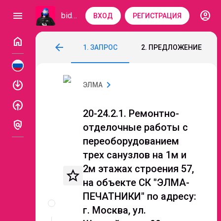
account_circle
menu
bidzaar
ВХОД
РЕГИСТРАЦИЯ
home
20-24.2.1. Ремонтно-отделочные работы 
arrow_back
1. ЗАПРОС
2. ПРЕДЛОЖЕНИЕ
Код: 099-973
Завершен
enable
chevron_right
ЭЛМА
enable
20-24.2.1. Ремонтно-
policy
отделочные работы с
переоборудованием
трех санузлов на 1м и
2м этажах строения 57,
star_border
на объекте СК "ЭЛМА-
Описание
ПЕЧАТНИКИ" по адресу:
и
г. Москва, ул.
документы