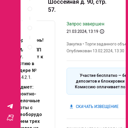
Шоссейная д. 90, стр.
Спецификация
57.
по
позициям
Неценовые
Запрос завершен
критерии
info_outline
21.03.2024, 13:19
запроса
Добрый день!
Правила
Закупка
•
Торги заданного объе
проведения
ЭЛМА ГРУПП
Опубликован 13.02.2024, 13:30
запроса
Приглашает к
участию в
тендере №
Участие бесплатно — бе
20-24.2.1.
депозитов и блокировки с
Предмет:
Комиссию оплачивает поб
Ремонтно-
отделочные
get_app
СКАЧАТЬ ИЗВЕЩЕНИЕ
работы с
переоборудо
ванием трех