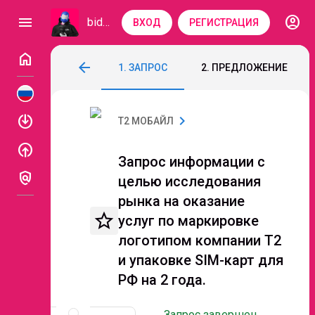
account_circle
menu
bidzaar
ВХОД
РЕГИСТРАЦИЯ
home
Запрос информации с целью исследовани
arrow_back
1. ЗАПРОС
2. ПРЕДЛОЖЕНИЕ
Код: 187-566
Завершен
enable
chevron_right
Т2 МОБАЙЛ
enable
Запрос информации с
policy
целью исследования
рынка на оказание
star_border
услуг по маркировке
логотипом компании T2
и упаковке SIM-карт для
РФ на 2 года.
Описание
и
Запрос завершен