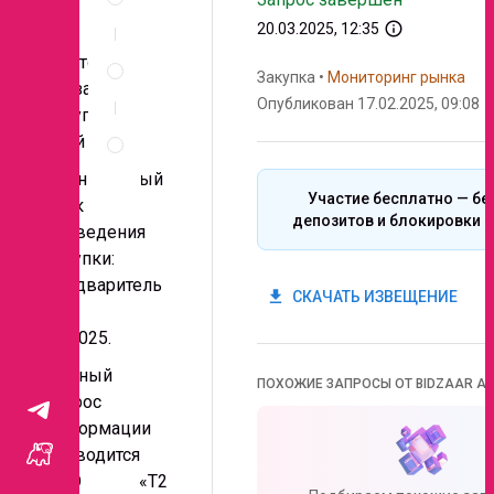
документы
info_outline
20.03.2025, 12:35
Спецификация
Место
по
Закупка
•
Мониторинг рынка
оказания
позициям
Опубликован 17.02.2025, 09:08
услуг: для
Правила
всей РФ
проведения
запроса
Планируемый
Участие бесплатно — бе
срок
депозитов и блокировки с
проведения
закупки:
предваритель
get_app
СКАЧАТЬ ИЗВЕЩЕНИЕ
но
03.2025.
Данный
ПОХОЖИЕ ЗАПРОСЫ ОТ BIDZAAR AI
запрос
информации
проводится
ООО «Т2