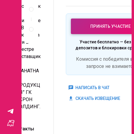
Описание
поставщик
и
и,
документы
приглашае
Правила
ПРИНЯТЬ УЧАСТИЕ
м Вас к
проведения
аккредита
запроса
ции в
Участие бесплатно — без 
депозитов и блокировки ср
реестре
поставщик
Комиссия с победителя в
ов
запросе не взимаетс
“КАНАТНА
Я
ПРОДУКЦ
chat
НАПИСАТЬ В ЧАТ
ИЯ” ГК
get_app
СКАЧАТЬ ИЗВЕЩЕНИЕ
АКРОН
ХОЛДИНГ.
Контакты