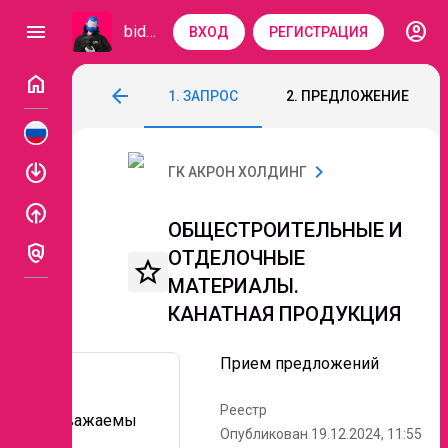
account_circle
menu
bidzaar
ВХОД
РЕГИСТРАЦИЯ
home
ОБЩЕСТРОИТЕЛЬНЫЕ И ОТДЕЛОЧНЫЕ
arrow_back
1. ЗАПРОС
2. ПРЕДЛОЖЕНИЕ
Код: 174-921
Прием предложений
enable
chevron_right
ГК АКРОН ХОЛДИНГ
enable
ОБЩЕСТРОИТЕЛЬНЫЕ И
policy
ОТДЕЛОЧНЫЕ
star_border
МАТЕРИАЛЫ.
КАНАТНАЯ ПРОДУКЦИЯ
Прием предложений
Реестр
Уважаемы
Опубликован 19.12.2024, 11:55
е