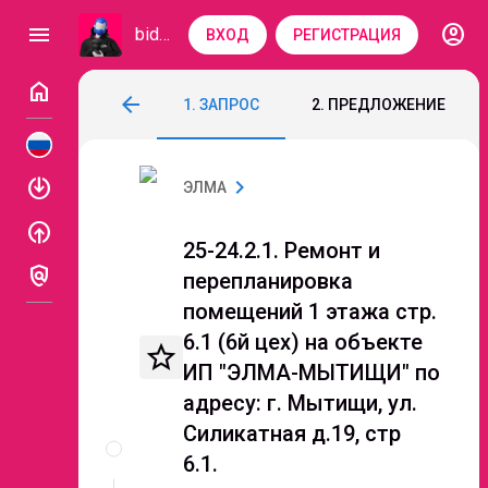
account_circle
menu
bidzaar
ВХОД
РЕГИСТРАЦИЯ
home
25-24.2.1. Ремонт и перепланировка пом
arrow_back
1. ЗАПРОС
2. ПРЕДЛОЖЕНИЕ
Код: 101-685
Завершен
enable
chevron_right
ЭЛМА
enable
25-24.2.1. Ремонт и
policy
перепланировка
помещений 1 этажа стр.
6.1 (6й цех) на объекте
star_border
ИП "ЭЛМА-МЫТИЩИ" по
адресу: г. Мытищи, ул.
Описание
Силикатная д.19, стр
и
6.1.
документы