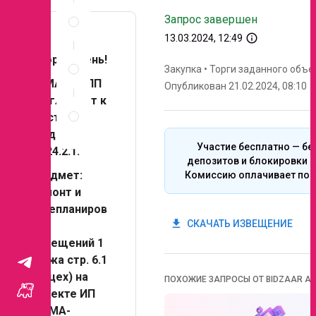
Спецификация
Запрос завершен
по
позициям
info_outline
13.03.2024, 12:49
Неценовые
Добрый день!
критерии
Закупка
•
Торги заданного объе
ЭЛМА ГРУПП
запроса
Опубликован 21.02.2024, 08:10
Приглашает к
Правила
проведения
участию в
запроса
тендере №
Участие бесплатно — бе
25-24.2.1.
депозитов и блокировки с
Предмет:
Комиссию оплачивает поб
Ремонт и
перепланиров
get_app
СКАЧАТЬ ИЗВЕЩЕНИЕ
ка
помещений 1
этажа стр. 6.1
(6й цех) на
ПОХОЖИЕ ЗАПРОСЫ ОТ BIDZAAR AI
объекте ИП
"ЭЛМА-