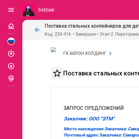
menu
bidzaar
home
Поставка стальных контейнеров для де
arrow_back
Код: 224-416
Завершен
Этап 2. Переторжк
enable
chevron_right
ГК АКРОН ХОЛДИНГ
enable
star_border
Поставка стальных конт
policy
ЗАПРОС ПРЕДЛОЖЕНИЙ
Заказчик: ООО “ЭТМ”
Место нахождения Заказчика: Самарс
Почтовый адрес Заказчика: Самарска