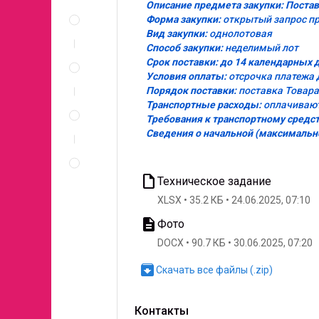
Описание предмета закупки: Поста
Описание
Форма закупки:
открытый запрос п
и
Вид закупки:
однолотовая
документы
Способ закупки:
неделимый лот
Спецификация
Срок поставки: до 14 календарных 
по
Условия оплаты:
отсрочка платежа 
позициям
Порядок поставки:
поставка Товара
Неценовые
Транспортные расходы:
оплачивают
критерии
Требования к транспортному средс
запроса
Сведения о начальной (максимально
Правила
проведения
запроса
insert_drive_file
Техническое задание
XLSX
35.2 КБ
24.06.2025, 07:10
description
Фото
DOCX
90.7 КБ
30.06.2025, 07:20
archive
Скачать все файлы (.zip)
Контакты