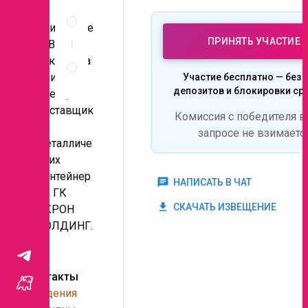
Описание
и,
и
приглашае
документы
ПРИНЯТЬ УЧАСТИЕ
м Вас к
Правила
аккредита
проведения
ции в
Участие бесплатно — без 
запроса
депозитов и блокировки ср
реестре
поставщик
Комиссия с победителя в
ов
запросе не взимаетс
металличе
ских
контейнер
chat
НАПИСАТЬ В ЧАТ
ов ГК
get_app
СКАЧАТЬ ИЗВЕЩЕНИЕ
АКРОН
ХОЛДИНГ.
Контакты
Сведения