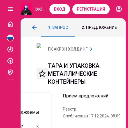
account_circle
menu
bidzaar
ВХОД
РЕГИСТРАЦИЯ
home
ТАРА И УПАКОВКА. МЕТАЛЛИЧЕСКИЕ 
arrow_back
1. ЗАПРОС
2. ПРЕДЛОЖЕНИЕ
Код: 174-074
Прием предложений
enable
chevron_right
ГК АКРОН ХОЛДИНГ
enable
ТАРА И УПАКОВКА.
policy
star_border
МЕТАЛЛИЧЕСКИЕ
КОНТЕЙНЕРЫ
Прием предложений
Реестр
Уважаемы
Опубликован 17.12.2024, 08:09
е
поставщик