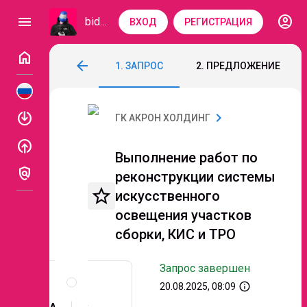
account_circle
menu
bidzaar
ВХОД
РЕГИСТРАЦИЯ
home
Выполнение работ по реконструкции си
arrow_back
1. ЗАПРОС
2. ПРЕДЛОЖЕНИЕ
Код: 218-943
Завершен
Этап 3. Переторжк
enable
chevron_right
ГК АКРОН ХОЛДИНГ
enable
Выполнение работ по
policy
реконструкции системы
star_border
искусственного
освещения участков
сборки, КИС и ТРО
Запрос завершен
Описание
и
info_outline
20.08.2025, 08:09
документы