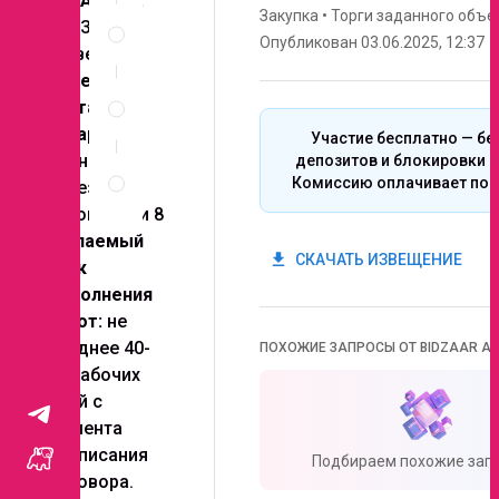
ЗАКАЗЧИК:
Спецификация
Закупка
•
Торги заданного объе
АО “Завод
по
Опубликован 03.06.2025, 12:37
“Инвертор”
позициям
Адрес
Неценовые
поставки
критерии
запроса
товара:
г.
Участие бесплатно — бе
Оренбург,
депозитов и блокировки с
Правила
Комиссию оплачивает поб
проведения
проезд
запроса
Автоматики 8
Желаемый
get_app
СКАЧАТЬ ИЗВЕЩЕНИЕ
срок
выполнения
работ:
не
позднее 40-
ПОХОЖИЕ ЗАПРОСЫ ОТ BIDZAAR AI
ка рабочих
дней с
момента
подписания
Подбираем похожие запр
договора.