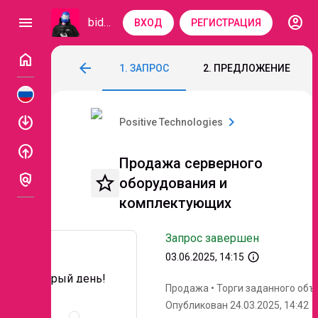
account_circle
menu
bidzaar
ВХОД
РЕГИСТРАЦИЯ
home
Продажа серверного оборудования и 
arrow_back
1. ЗАПРОС
2. ПРЕДЛОЖЕНИЕ
Код: 198-566
Завершен
enable
chevron_right
Positive Technologies
enable
Продажа серверного
policy
star_border
оборудования и
комплектующих
Запрос завершен
info_outline
03.06.2025, 14:15
Добрый день!
Продажа
•
Торги заданного объ
Описание
Опубликован 24.03.2025, 14:42
и