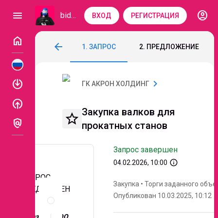
account_circle
menu
bidzaar
ВХОД
РЕГИСТРАЦИЯ
home
Закупка валков для прокатных станов
arrow_back
1. ЗАПРОС
2. ПРЕДЛОЖЕНИЕ
Код: 193-788
Завершен
Этап 4. Переторжк
enable
chevron_right
ГК АКРОН ХОЛДИНГ
enable
Закупка валков для
star_border
policy
прокатных станов
Запрос завершен
info_outline
04.02.2026, 10:00
ЗАПРОС
Закупка
•
Торги заданного объе
ПРЕДЛОЖЕН
Описание
Опубликован 10.03.2025, 10:12
ИЙ
и
документы
Заказчик: ООО