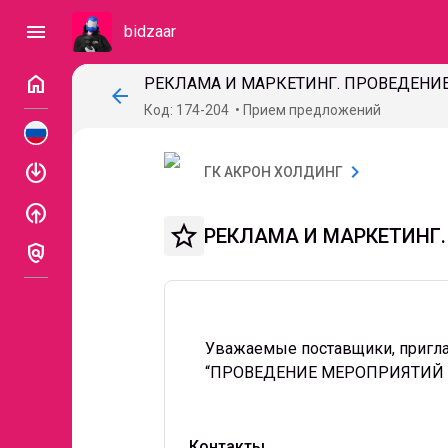
menu
bidzaar
home
РЕКЛАМА И МАРКЕТИНГ. ПРОВЕДЕНИ
arrow_back
Код: 174-204
Прием предложений
enable
chevron_right
ГК АКРОН ХОЛДИНГ
enable
star_border
РЕКЛАМА И МАРКЕТИНГ
policy
Уважаемые поставщики, пригла
“ПРОВЕДЕНИЕ МЕРОПРИЯТИЙ 
Контакты