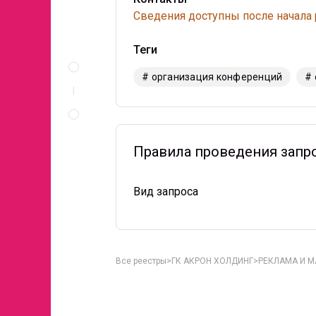
Сведения доступны после начала
Теги
Описание
и
# организация конференций
#
документы
Правила
проведения
запроса
Правила проведения запр
Вид запроса
Все реестры
ГК АКРОН ХОЛДИНГ
РЕКЛАМА И М