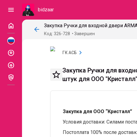
menu
bidzaar
home
arrow_back
Код: 326-728
Завершен
enable
chevron_right
ГК АСБ
enable
Закупка Ручки для входн
star_border
policy
штук для ООО "Кристалл
Закупка для ООО “Кристалл”
Условия доставки: Силами пост
Постоплата 100% после доставк