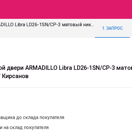
Закупка Ручки для входной двери ARMADILLO Libra LD26-1SN/CP-3 матовый никель/хром в количестве 44 штук для ООО "Кристалл" Кирсанов
1. ЗАПРОС
ой двери ARMADILLO Libra LD26-1SN/CP-3 мато
" Кирсанов
авщика до склада покупателя
и на склад покупателя