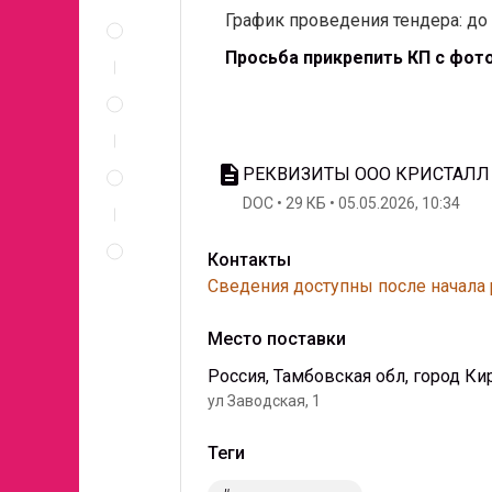
Описание
График проведения тендера: до 
и
документы
Просьба прикрепить КП с фото
Спецификация
по
позициям
Неценовые
description
РЕКВИЗИТЫ ООО КРИСТАЛЛ
критерии
запроса
DOC
29 КБ
05.05.2026, 10:34
Правила
проведения
Контакты
запроса
Сведения доступны после начала
Место поставки
Россия, Тамбовская обл, город Ки
ул Заводская, 1
Теги