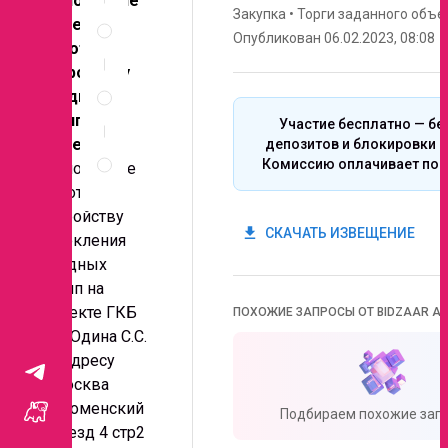
Выполнение
Спецификация
Закупка
•
Торги заданного объе
объемов
по
Опубликован 06.02.2023, 08:08
работ по
позициям
устройству
Неценовые
входных
критерии
запроса
групп на
Участие бесплатно — бе
объекте
депозитов и блокировки с
Правила
Комиссию оплачивает поб
проведения
Выполнение
запроса
работ по
устройству
get_app
СКАЧАТЬ ИЗВЕЩЕНИЕ
остекления
входных
групп на
объекте ГКБ
ПОХОЖИЕ ЗАПРОСЫ ОТ BIDZAAR AI
им Юдина С.С.
по адресу
г.Москва
Коломенский
Подбираем похожие запр
проезд 4 стр2