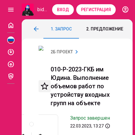
account_circle
menu
bidzaar
ВХОД
РЕГИСТРАЦИЯ
home
010-Р-2023-ГКБ им Юдина. Выполнение 
arrow_back
1. ЗАПРОС
2. ПРЕДЛОЖЕНИЕ
Код: 044-624
Завершен
Этап 3. Подача ок
enable
chevron_right
2Б ПРОЕКТ
enable
010-Р-2023-ГКБ им
policy
Юдина. Выполнение
star_border
объемов работ по
устройству входных
групп на объекте
Запрос завершен
Описание
и
info_outline
22.03.2023, 13:27
документы