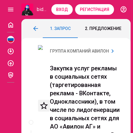
account_circle
menu
bidzaar
ВХОД
РЕГИСТРАЦИЯ
home
Закупка услуг рекламы в социальных се
arrow_back
1. ЗАПРОС
2. ПРЕДЛОЖЕНИЕ
Код: 126-076
Завершен
enable
chevron_right
ГРУППА КОМПАНИЙ АВИЛОН
enable
Закупка услуг рекламы
policy
в социальных сетях
(таргетированная
реклама - ВКонтакте,
Одноклассники), в том
star_border
числе по лидогенерации
Описание
в социальных сетях для
и
АО «Авилон АГ» и
документы