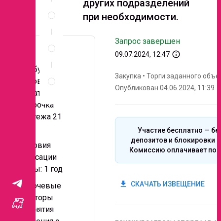
других подразделений
Спецификация
при необходимости.
по
позициям
Неценовые
Запрос завершен
критерии
info_outline
09.07.2024, 12:47
запроса
Требуемые
Правила
Закупка
•
Торги заданного объе
условия
проведения
Опубликован 04.06.2024, 11:39
запроса
оплаты:
Отсрочка
платежа 21
к.д.
Участие бесплатно — бе
депозитов и блокировки с
Условия
Комиссию оплачивает поб
фиксации
цены: 1 год
get_app
СКАЧАТЬ ИЗВЕЩЕНИЕ
Ключевые
факторы
принятия