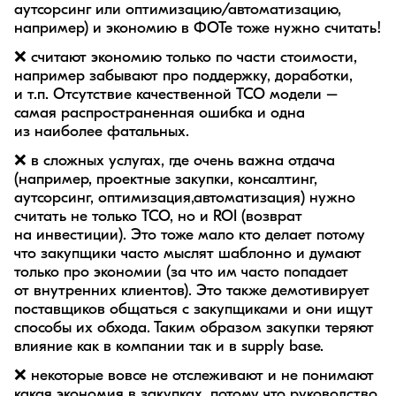
аутсорсинг или оптимизацию/автоматизацию,
например) и экономию в ФОТе тоже нужно считать!
❌ считают экономию только по части стоимости,
например забывают про поддержку, доработки,
и т.п. Отсутствие качественной TCO модели –
самая распространенная ошибка и одна
из наиболее фатальных.
❌ в сложных услугах, где очень важна отдача
(например, проектные закупки, консалтинг,
аутсорсинг, оптимизация,автоматизация) нужно
считать не только TCO, но и ROI (возврат
на инвестиции). Это тоже мало кто делает потому
что закупщики часто мыслят шаблонно и думают
только про экономии (за что им часто попадает
от внутренних клиентов). Это также демотивирует
поставщиков общаться с закупщиками и они ищут
способы их обхода. Таким образом закупки теряют
влияние как в компании так и в supply base.
❌ некоторые вовсе не отслеживают и не понимают
какая экономия в закупках, потому что руководство