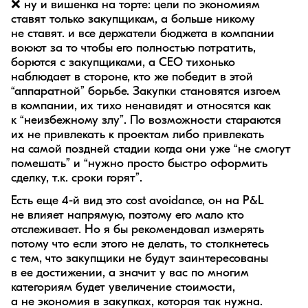
❌ ну и вишенка на торте: цели по экономиям
ставят только закупщикам, а больше никому
не ставят. и все держатели бюджета в компании
воюют за то чтобы его полностью потратить,
борются с закупщиками, а CEO тихонько
наблюдает в стороне, кто же победит в этой
“аппаратной” борьбе. Закупки становятся изгоем
в компании, их тихо ненавидят и относятся как
к “неизбежному злу”. По возможности стараются
их не привлекать к проектам либо привлекать
на самой поздней стадии когда они уже “не смогут
помешать” и “нужно просто быстро оформить
сделку, т.к. сроки горят”.
Есть еще 4-й вид это cost avoidance, он на P&L
не влияет напрямую, поэтому его мало кто
отслеживает. Но я бы рекомендовал измерять
потому что если этого не делать, то столкнетесь
с тем, что закупщики не будут заинтересованы
в ее достижении, а значит у вас по многим
категориям будет увеличение стоимости,
а не экономия в закупках, которая так нужна.