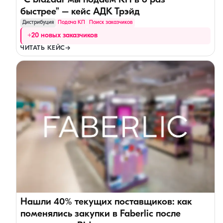
“C bidzaar мы подаем КП в 6 раз
быстрее” – кейс АДК Трэйд
Дистрибуция
Подача КП
Поиск заказчиков
+20 новых заказчиков
ЧИТАТЬ КЕЙС
→
Нашли 40% текущих поставщиков: как
поменялись закупки в Faberlic после