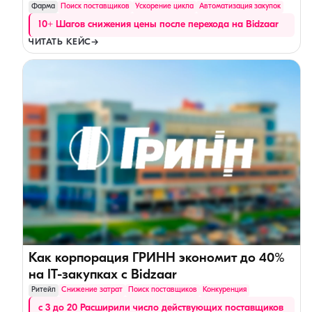
Фарма
Поиск поставщиков
Ускорение цикла
Автоматизация закупок
10+ Шагов снижения цены после перехода на Bidzaar
ЧИТАТЬ КЕЙС
→
Как корпорация ГРИНН экономит до 40%
на IT-закупках с Bidzaar
Ритейл
Снижение затрат
Поиск поставщиков
Конкуренция
с 3 до 20 Расширили число действующих поставщиков