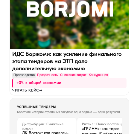
ИДС Боржоми: как усиление финального
этапа тендеров на ЭТП дало
дополнительную экономию
Производство
Прозрачность
Снижение затрат
Конкуренция
+3% к общей экономии
ЧИТАТЬ КЕЙС
→
УСПЕШНЫЕ ТЕНДЕРЫ
Короткие истории отдельных закупок: одна задача — один результат
Дистрибуция · Снижение
Ритейл · Поиск поставщиков
затрат
«ГРИНН»: как торги
ДК Восток: как привлечь