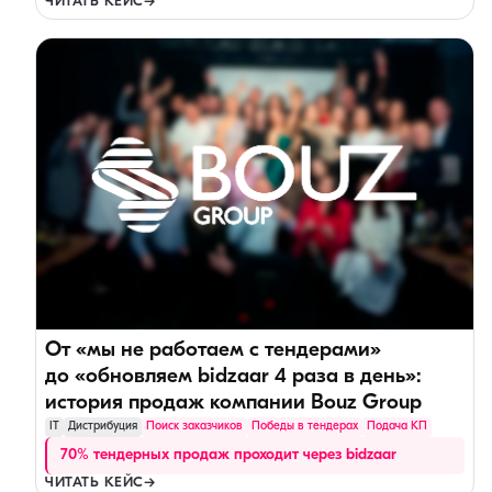
ЧИТАТЬ КЕЙС
→
От «мы не работаем с тендерами»
до «обновляем bidzaar 4 раза в день»:
история продаж компании Bouz Group
IT
Дистрибуция
Поиск заказчиков
Победы в тендерах
Подача КП
70% тендерных продаж проходит через bidzaar
ЧИТАТЬ КЕЙС
→