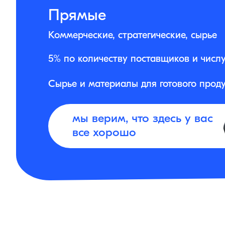
Прямые
Коммерческие, стратегические, сырье
5% по количеству поставщиков и числ
Сырье и материалы для готового прод
мы верим, что здесь у вас
все хорошо