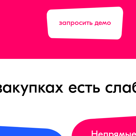
запросить демо
закупках есть сла
Непрямы