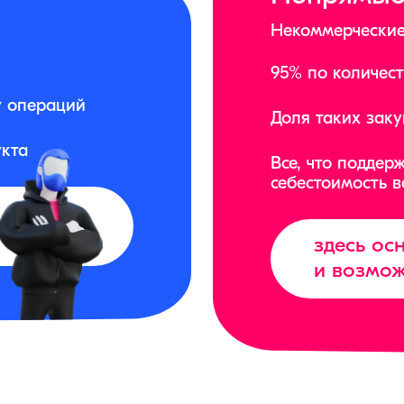
Некоммерческие
95% по количес
у операций
Доля таких зак
укта
Все, что поддер
себестоимость в
здесь о
и возмо