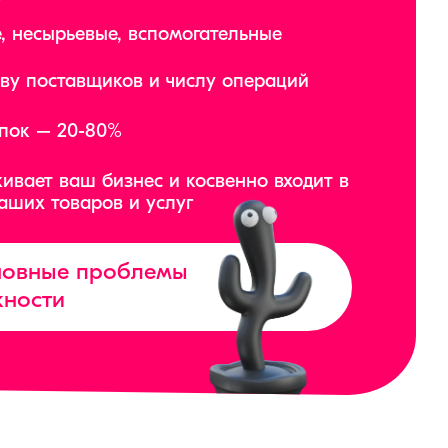
, несырьевые, вспомогательные
тву поставщиков и числу операций
упок – 20-80%
живает ваш бизнес и косвенно входит в
аших товаров и услуг
сновные проблемы
жности