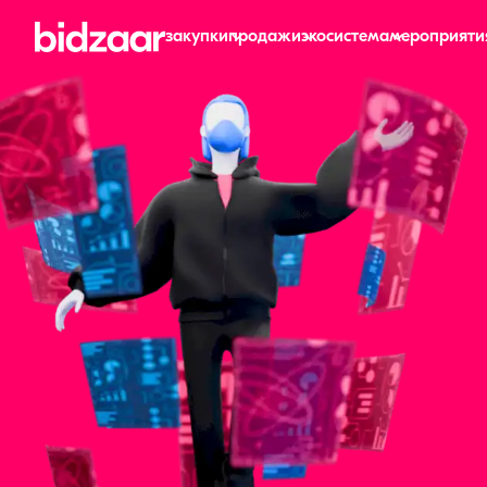
закупки
продажи
экосистема
мероприяти