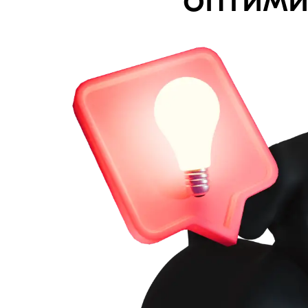
оптими