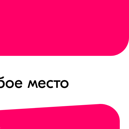
бое место
е