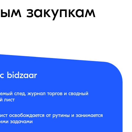
мым закупкам
с bidzaar
емый след, журнал торгов и сводный
й лист
ист освобождается от рутины и занимается
кими задачами