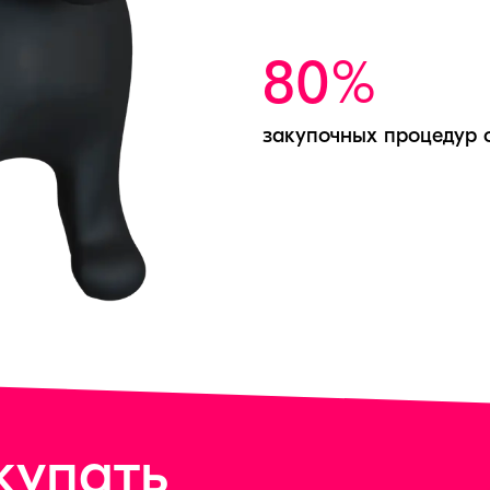
80%
закупочных процедур 
купать