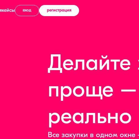
я
кейсы
вход
регистрация
Делайте 
проще –
реально
Все закупки в одном окне