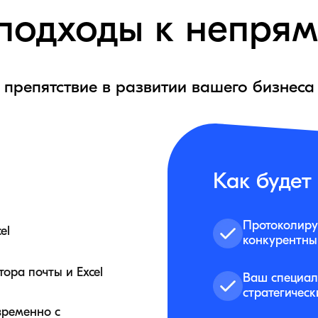
подходы к непря
препятствие в развитии вашего бизнеса
Как будет 
Протоколиру
el
конкурентны
ора почты и Excel
Ваш специал
стратегичес
временно с