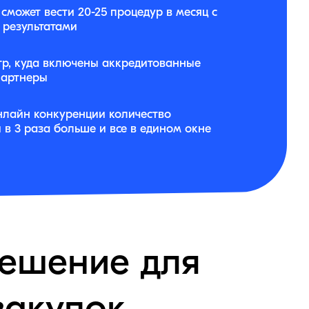
 сможет вести 20-25 процедур в месяц с
результатами
тр, куда включены аккредитованные
партнеры
нлайн конкуренции количество
в 3 раза больше и все в едином окне
решение для