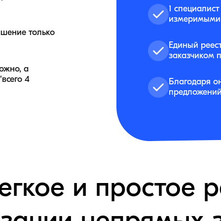
1 специалист
измеримыми 
ашение только
Единый реес
заказчиком 
ожно, а
всего 4
Благодаря о
предложений 
легкое и простое 